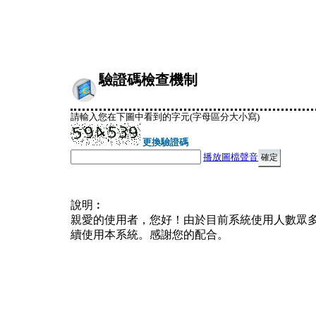
驗證碼檢查機制
請輸入您在下圖中看到的字元(字母區分大小寫)
更換驗證碼
播放圖檔聲音
說明︰
親愛的使用者，您好！由於目前系統使用人數眾
續使用本系統。感謝您的配合。