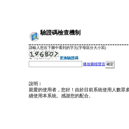
驗證碼檢查機制
請輸入您在下圖中看到的字元(字母區分大小寫)
更換驗證碼
播放圖檔聲音
說明︰
親愛的使用者，您好！由於目前系統使用人數眾
續使用本系統。感謝您的配合。