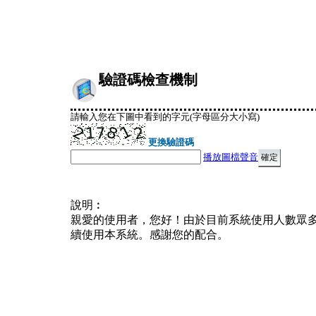
驗證碼檢查機制
請輸入您在下圖中看到的字元(字母區分大小寫)
更換驗證碼
播放圖檔聲音
說明︰
親愛的使用者，您好！由於目前系統使用人數眾
續使用本系統。感謝您的配合。