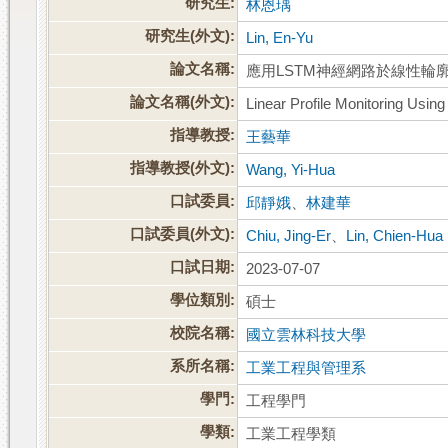
研究生:
林恩瑀
研究生(外文):
Lin, En-Yu
論文名稱:
應用LSTM神經網路於線性輪
論文名稱(外文):
Linear Profile Monitoring Usi
指導教授:
王藝華
指導教授(外文):
Wang, Yi-Hua
口試委員:
邱靜娥
、
林建華
口試委員(外文):
Chiu, Jing-Er
、
Lin, Chien-Hua
口試日期:
2023-07-07
學位類別:
碩士
校院名稱:
國立雲林科技大學
系所名稱:
工業工程與管理系
學門:
工程學門
學類:
工業工程學類