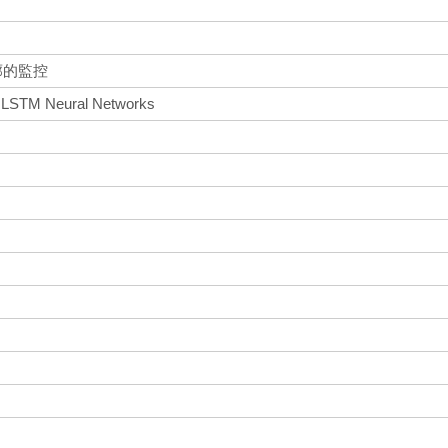
廓的監控
ng LSTM Neural Networks