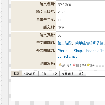
論文種類:
學術論文
論文出版年:
2023
畢業學年度:
111
語文別:
中文
論文頁數:
68
中文關鍵詞:
第二階段
、
簡單線性輪廓監控
外文關鍵詞:
Phase II
、
Simple linear profile
control chart
相關次數:
被引用:
1
點閱:274
評分:
推文
網路書籤
推薦
評分
引用網址
轉寄