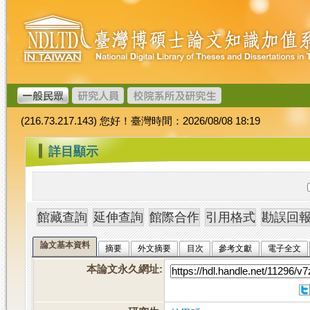
跳
臺
到
灣
主
博
要
碩
內
士
容
論
文
(216.73.217.143) 您好！臺灣時間：2026/08/08 18:19
加
值
:::
詳目顯示
系
統
論文基本資料
摘要
外文摘要
目次
參考文獻
電子全文
本論文永久網址
: