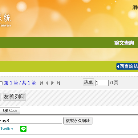
網
:::
功
能
切
換
導
覽
/1
頁
第 1 筆 / 共 1 筆
列
QR Code
複製永久網址
Twitter