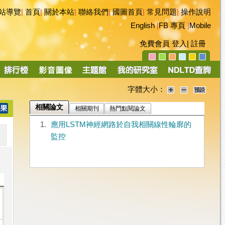
站導覽
|
首頁
|
關於本站
|
聯絡我們
|
國圖首頁
|
常見問題
|
操作說明
English
|
FB 專頁
|
Mobile
免費會員
登入
|
註冊
字體大小：
相關論文
相關期刊
熱門點閱論文
1.
應用LSTM神經網路於自我相關線性輪廓的
監控