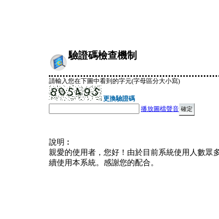
驗證碼檢查機制
請輸入您在下圖中看到的字元(字母區分大小寫)
更換驗證碼
播放圖檔聲音
說明︰
親愛的使用者，您好！由於目前系統使用人數眾
續使用本系統。感謝您的配合。