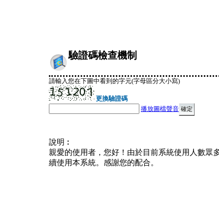
驗證碼檢查機制
請輸入您在下圖中看到的字元(字母區分大小寫)
更換驗證碼
播放圖檔聲音
說明︰
親愛的使用者，您好！由於目前系統使用人數眾
續使用本系統。感謝您的配合。