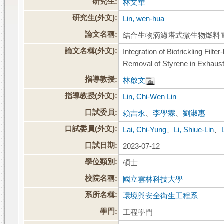
研究生:
林文華
研究生(外文):
Lin, wen-hua
論文名稱:
結合生物滴濾塔式微生物燃料
論文名稱(外文):
Integration of Biotrickling Fil
Removal of Styrene in Exhaus
指導教授:
林啟文
指導教授(外文):
Lin, Chi-Wen Lin
口試委員:
賴吉永
、
李學霖
、
劉淑惠
口試委員(外文):
Lai, Chi-Yung
、
Li, Shiue-Lin
、
口試日期:
2023-07-12
學位類別:
碩士
校院名稱:
國立雲林科技大學
系所名稱:
環境與安全衛生工程系
學門:
工程學門