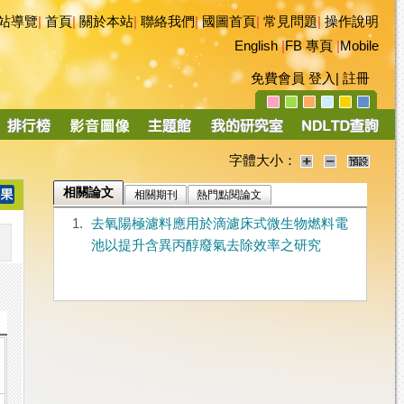
站導覽
|
首頁
|
關於本站
|
聯絡我們
|
國圖首頁
|
常見問題
|
操作說明
English
|
FB 專頁
|
Mobile
免費會員
登入
|
註冊
字體大小：
相關論文
相關期刊
熱門點閱論文
1.
去氧陽極濾料應用於滴濾床式微生物燃料電
池以提升含異丙醇廢氣去除效率之研究