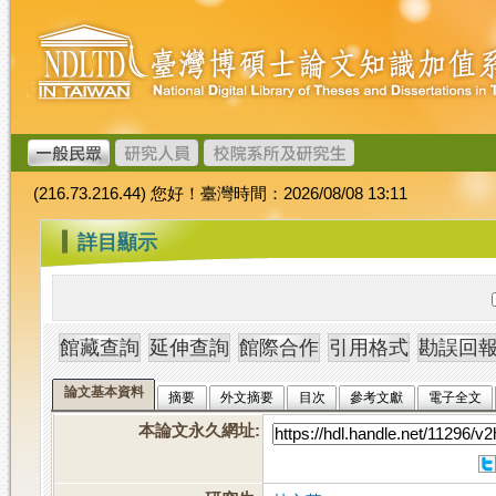
跳
臺
到
灣
主
博
要
碩
內
士
容
論
文
(216.73.216.44) 您好！臺灣時間：2026/08/08 13:11
加
值
:::
詳目顯示
系
統
論文基本資料
摘要
外文摘要
目次
參考文獻
電子全文
本論文永久網址
: