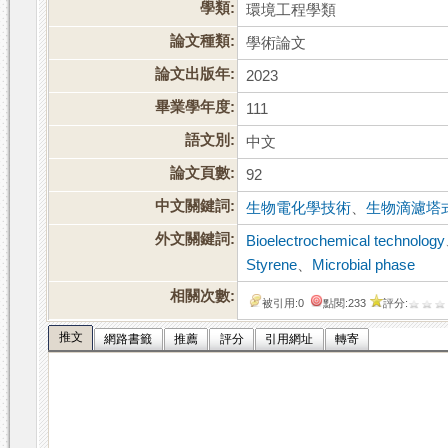
學類:
環境工程學類
論文種類:
學術論文
論文出版年:
2023
畢業學年度:
111
語文別:
中文
論文頁數:
92
中文關鍵詞:
生物電化學技術
、
生物滴濾塔
外文關鍵詞:
Bioelectrochemical technology
Styrene
、
Microbial phase
相關次數:
被引用:0
點閱:233
評分:
推文
網路書籤
推薦
評分
引用網址
轉寄