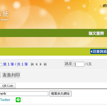
網
:::
功
能
切
換
導
覽
/1
頁
第 1 筆 / 共 1 筆
列
QR Code
複製永久網址
Twitter