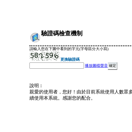
驗證碼檢查機制
請輸入您在下圖中看到的字元(字母區分大小寫)
更換驗證碼
播放圖檔聲音
說明︰
親愛的使用者，您好！由於目前系統使用人數眾
續使用本系統。感謝您的配合。