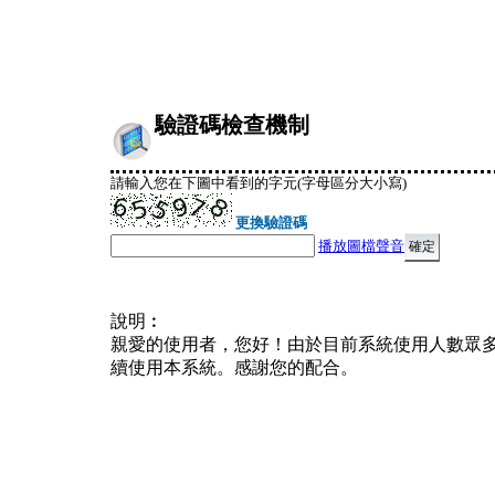
驗證碼檢查機制
請輸入您在下圖中看到的字元(字母區分大小寫)
更換驗證碼
播放圖檔聲音
說明︰
親愛的使用者，您好！由於目前系統使用人數眾
續使用本系統。感謝您的配合。