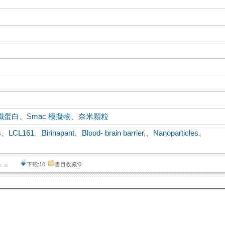
鐵蛋白
、
Smac 模擬物
、
奈米顆粒
s
、
LCL161
、
Birinapant
、
Blood- brain barrier,
、
Nanoparticles
、
下載:10
書目收藏:0