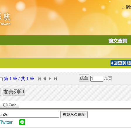
網
:::
功
能
切
換
導
覽
/1
頁
第 1 筆 / 共 1 筆
列
QR Code
複製永久網址
Twitter