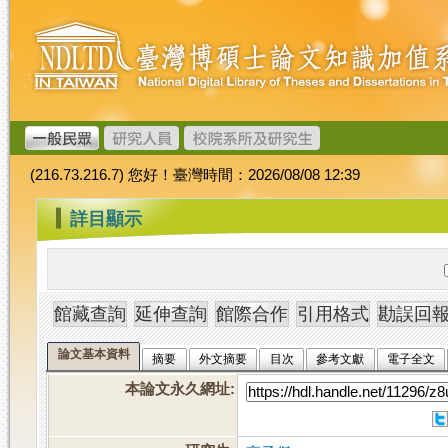
跳
臺
到
灣
主
博
要
碩
內
士
容
論
文
(216.73.216.7) 您好！臺灣時間：2026/08/08 12:39
加
值
:::
詳目顯示
系
統
論文基本資料
摘要
外文摘要
目次
參考文獻
電子全文
本論文永久網址
: