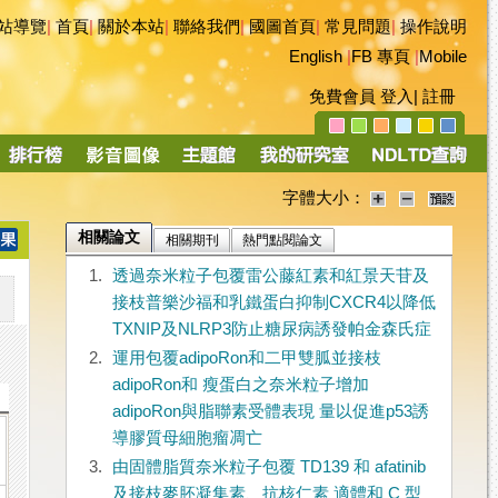
站導覽
|
首頁
|
關於本站
|
聯絡我們
|
國圖首頁
|
常見問題
|
操作說明
English
|
FB 專頁
|
Mobile
免費會員
登入
|
註冊
字體大小：
相關論文
相關期刊
熱門點閱論文
1.
透過奈米粒子包覆雷公藤紅素和紅景天苷及
接枝普樂沙福和乳鐵蛋白抑制CXCR4以降低
TXNIP及NLRP3防止糖尿病誘發帕金森氏症
2.
運用包覆adipoRon和二甲雙胍並接枝
adipoRon和 瘦蛋白之奈米粒子增加
adipoRon與脂聯素受體表現 量以促進p53誘
導膠質母細胞瘤凋亡
3.
由固體脂質奈米粒子包覆 TD139 和 afatinib
及接枝麥胚凝集素、抗核仁素 適體和 C 型