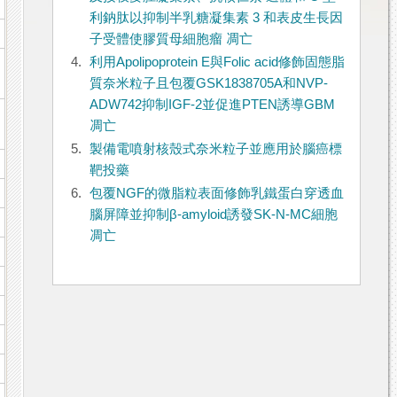
利鈉肽以抑制半乳糖凝集素 3 和表皮生長因
子受體使膠質母細胞瘤 凋亡
4.
利用Apolipoprotein E與Folic acid修飾固態脂
質奈米粒子且包覆GSK1838705A和NVP-
ADW742抑制IGF-2並促進PTEN誘導GBM
凋亡
5.
製備電噴射核殼式奈米粒子並應用於腦癌標
靶投藥
6.
包覆NGF的微脂粒表面修飾乳鐵蛋白穿透血
腦屏障並抑制β-amyloid誘發SK-N-MC細胞
凋亡