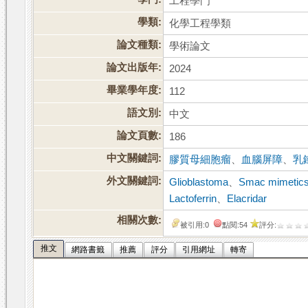
工程學門
學類:
化學工程學類
論文種類:
學術論文
論文出版年:
2024
畢業學年度:
112
語文別:
中文
論文頁數:
186
中文關鍵詞:
膠質母細胞瘤
、
血腦屏障
、
乳
外文關鍵詞:
Glioblastoma
、
Smac mimetic
Lactoferrin
、
Elacridar
相關次數:
被引用:0
點閱:54
評分:
推文
網路書籤
推薦
評分
引用網址
轉寄