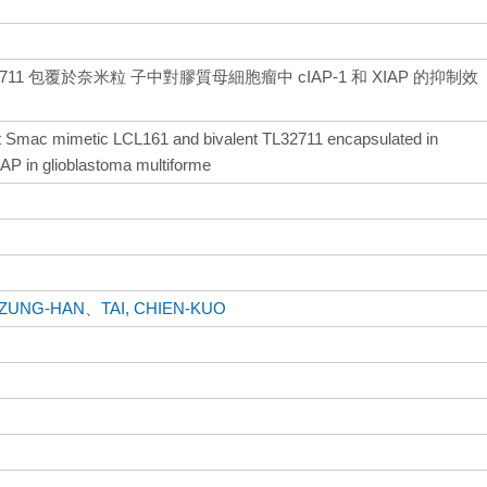
32711 包覆於奈米粒 子中對膠質母細胞瘤中 cIAP-1 和 XIAP 的抑制效
ent Smac mimetic LCL161 and bivalent TL32711 encapsulated in
AP in glioblastoma multiforme
TZUNG-HAN
、
TAI, CHIEN-KUO