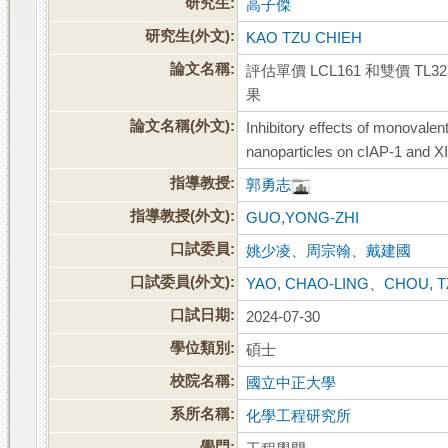
研究生:
高子傑
研究生(外文):
KAO TZU CHIEH
論文名稱:
評估單價 LCL161 和雙價 TL
果
論文名稱(外文):
Inhibitory effects of monoval
nanoparticles on cIAP-1 and XI
指導教授:
郭勇志
指導教授(外文):
GUO,YONG-ZHI
口試委員:
姚少凌
、
周宗翰
、
戴建國
口試委員(外文):
YAO, CHAO-LING
、
CHOU, 
口試日期:
2024-07-30
學位類別:
碩士
校院名稱:
國立中正大學
系所名稱:
化學工程研究所
學門: