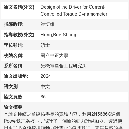
論文名稱(外文):
Design of the Driver for Current-
Controlled Torque Dynamometer
指導教授:
洪博雄
指導教授(外文):
Hong,Boe-Shong
學位類別:
碩士
校院名稱:
國立中正大學
系所名稱:
光機電整合工程研究所
論文出版年:
2024
語文別:
中文
論文頁數:
36
論文摘要
本論文接續之前建佑學長的實驗內容，利用2N5686G這個
PowerBJT為核心，設計了一個新的動力計驅動器。透過使
用更加貼合流控扭矩動力計需求的功率BJT，來讓負載的操