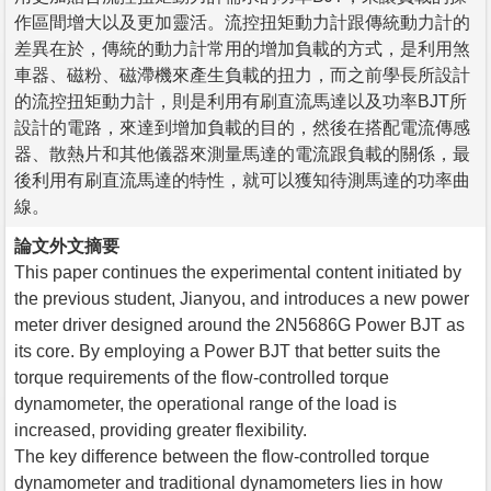
作區間增大以及更加靈活。流控扭矩動力計跟傳統動力計的
差異在於，傳統的動力計常用的增加負載的方式，是利用煞
車器、磁粉、磁滯機來產生負載的扭力，而之前學長所設計
的流控扭矩動力計，則是利用有刷直流馬達以及功率BJT所
設計的電路，來達到增加負載的目的，然後在搭配電流傳感
器、散熱片和其他儀器來測量馬達的電流跟負載的關係，最
後利用有刷直流馬達的特性，就可以獲知待測馬達的功率曲
線。
論文外文摘要
This paper continues the experimental content initiated by
the previous student, Jianyou, and introduces a new power
meter driver designed around the 2N5686G Power BJT as
its core. By employing a Power BJT that better suits the
torque requirements of the flow-controlled torque
dynamometer, the operational range of the load is
increased, providing greater flexibility.
The key difference between the flow-controlled torque
dynamometer and traditional dynamometers lies in how