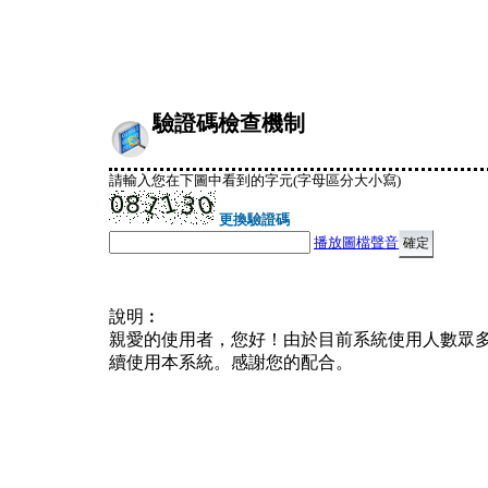
驗證碼檢查機制
請輸入您在下圖中看到的字元(字母區分大小寫)
更換驗證碼
播放圖檔聲音
說明︰
親愛的使用者，您好！由於目前系統使用人數眾
續使用本系統。感謝您的配合。