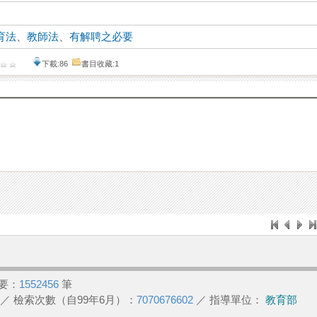
育法
、
教師法
、
有解聘之必要
下載:86
書目收藏:1
要：
1552456
筆
／ 檢索次數（自99年6月）：
7070676602
／ 指導單位：
教育部