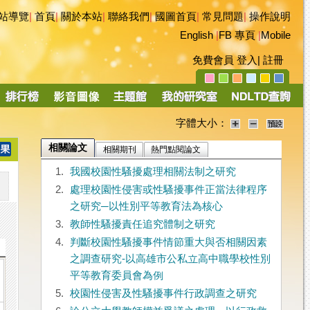
站導覽
|
首頁
|
關於本站
|
聯絡我們
|
國圖首頁
|
常見問題
|
操作說明
English
|
FB 專頁
|
Mobile
免費會員
登入
|
註冊
字體大小：
相關論文
相關期刊
熱門點閱論文
1.
我國校園性騷擾處理相關法制之研究
2.
處理校園性侵害或性騷擾事件正當法律程序
之研究─以性別平等教育法為核心
3.
教師性騷擾責任追究體制之研究
4.
判斷校園性騷擾事件情節重大與否相關因素
之調查研究-以高雄市公私立高中職學校性別
平等教育委員會為例
5.
校園性侵害及性騷擾事件行政調查之研究