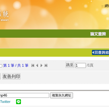
網
:::
功
能
切
換
導
覽
/1
頁
第 1 筆 / 共 1 筆
列
複製永久網址
Twitter