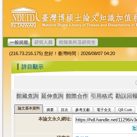
跳
臺
到
灣
主
博
要
碩
內
士
容
論
文
(216.73.216.175) 您好！臺灣時間：2026/08/07 04:20
加
值
:::
詳目顯示
系
統
論文基本資料
摘要
目次
參考文獻
電子全文
QR Code
本論文永久網址
: