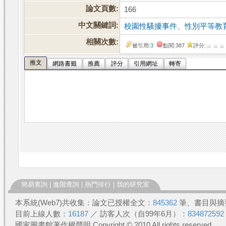
論文頁數:
166
中文關鍵詞:
校園性騷擾事件
、
性別平等教
相關次數:
被引用:
3
點閱:387
評分:
推文
網路書籤
推薦
評分
引用網址
轉寄
簡易查詢
|
進階查詢
|
熱門排行
|
我的研究室
本系統(Web7)共收集：論文已授權全文：
845362
筆、書目與摘
目前上線人數：
16187
／ 訪客人次（自99年6月）：
834872592
國家圖書館著作權聲明 Copyright © 2010 All rights reserved.