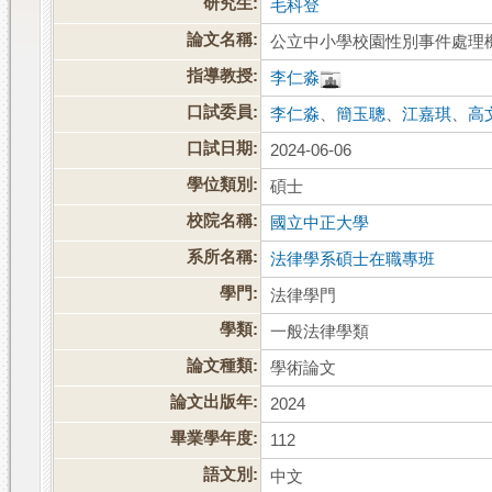
研究生:
毛科登
論文名稱:
公立中小學校園性別事件處理
指導教授:
李仁淼
口試委員:
李仁淼
、
簡玉聰
、
江嘉琪
、
高
口試日期:
2024-06-06
學位類別:
碩士
校院名稱:
國立中正大學
系所名稱:
法律學系碩士在職專班
學門:
法律學門
學類:
一般法律學類
論文種類:
學術論文
論文出版年:
2024
畢業學年度:
112
語文別:
中文