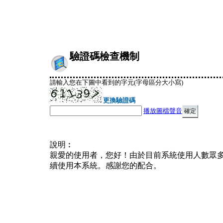
驗證碼檢查機制
請輸入您在下圖中看到的字元(字母區分大小寫)
更換驗證碼
播放圖檔聲音
說明︰
親愛的使用者，您好！由於目前系統使用人數眾
續使用本系統。感謝您的配合。