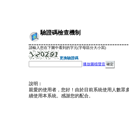
驗證碼檢查機制
請輸入您在下圖中看到的字元(字母區分大小寫)
更換驗證碼
播放圖檔聲音
說明︰
親愛的使用者，您好！由於目前系統使用人數眾
續使用本系統。感謝您的配合。