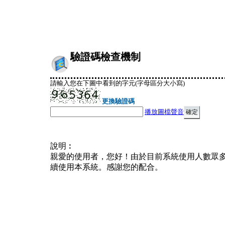
驗證碼檢查機制
請輸入您在下圖中看到的字元(字母區分大小寫)
更換驗證碼
播放圖檔聲音
說明︰
親愛的使用者，您好！由於目前系統使用人數眾
續使用本系統。感謝您的配合。