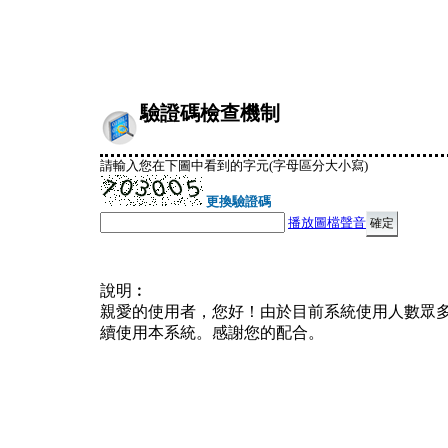
驗證碼檢查機制
請輸入您在下圖中看到的字元(字母區分大小寫)
更換驗證碼
播放圖檔聲音
說明︰
親愛的使用者，您好！由於目前系統使用人數眾
續使用本系統。感謝您的配合。