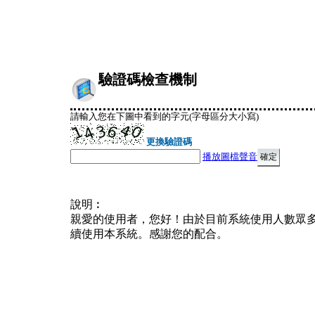
驗證碼檢查機制
請輸入您在下圖中看到的字元(字母區分大小寫)
更換驗證碼
播放圖檔聲音
說明︰
親愛的使用者，您好！由於目前系統使用人數眾
續使用本系統。感謝您的配合。