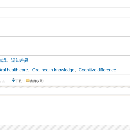
知識
、
認知差異
ral health care
、
Oral health knowledge
、
Cognitive difference
下載:9
書目收藏:0