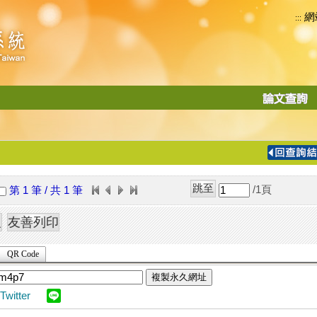
網
:::
功
能
切
換
導
覽
/1
頁
第 1 筆 / 共 1 筆
列
QR Code
複製永久網址
Twitter