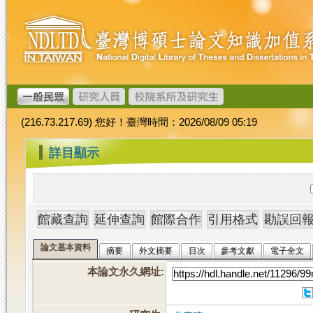
跳
臺
到
灣
主
博
要
碩
內
士
容
論
文
(216.73.217.69) 您好！臺灣時間：2026/08/09 05:19
加
值
:::
詳目顯示
系
統
論文基本資料
摘要
外文摘要
目次
參考文獻
電子全文
本論文永久網址
: