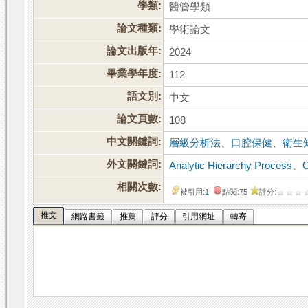
學類:
醫管學類
論文種類:
學術論文
論文出版年:
2024
畢業學年度:
112
語文別:
中文
論文頁數:
108
中文關鍵詞:
層級分析法
、
口腔保健
、
衛生
外文關鍵詞:
Analytic Hierarchy Process
、
O
相關次數:
被引用:
1
點閱:75
評分:
推文
網路書籤
推薦
評分
引用網址
轉寄