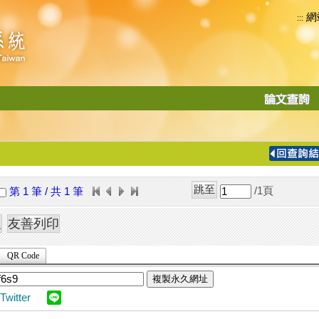
網
:::
功
能
切
換
導
覽
/1
頁
第 1 筆 / 共 1 筆
列
QR Code
複製永久網址
Twitter