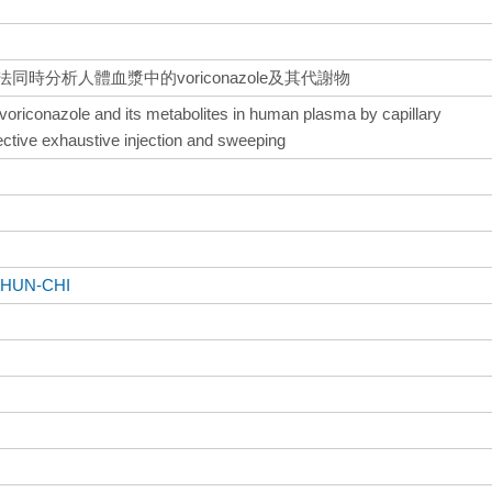
KC方法同時分析人體血漿中的voriconazole及其代謝物
voriconazole and its metabolites in human plasma by capillary
lective exhaustive injection and sweeping
HUN-CHI