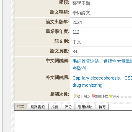
學類:
藥學學類
論文種類:
學術論文
論文出版年:
2024
畢業學年度:
112
語文別:
中文
論文頁數:
84
中文關鍵詞:
毛細管電泳法
、
選擇性大量陽
療監測
外文關鍵詞:
Capillary electrophoresis
、
CSE
drug monitoring
相關次數:
被引用:0
點閱:142
評分:
推文
網路書籤
推薦
評分
引用網址
轉寄