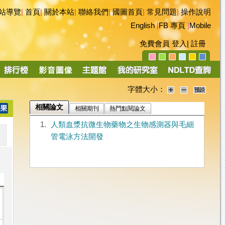
站導覽
|
首頁
|
關於本站
|
聯絡我們
|
國圖首頁
|
常見問題
|
操作說明
English
|
FB 專頁
|
Mobile
免費會員
登入
|
註冊
字體大小：
相關論文
相關期刊
熱門點閱論文
1.
人類血漿抗微生物藥物之生物感測器與毛細
管電泳方法開發