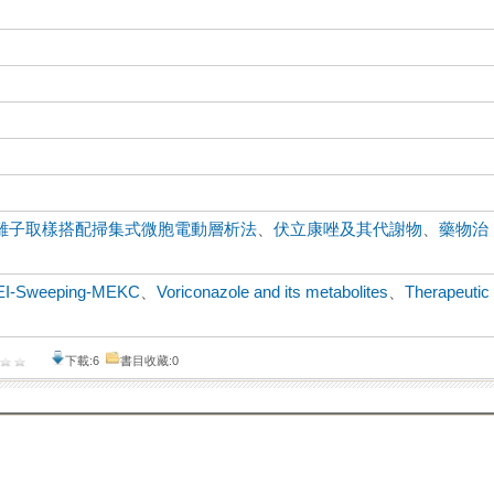
離子取樣搭配掃集式微胞電動層析法
、
伏立康唑及其代謝物
、
藥物治
I-Sweeping-MEKC
、
Voriconazole and its metabolites
、
Therapeutic
下載:6
書目收藏:0