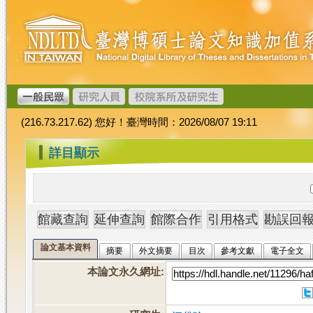
跳
臺
到
灣
主
博
要
碩
內
士
容
論
文
(216.73.217.62) 您好！臺灣時間：2026/08/07 19:11
加
值
:::
詳目顯示
系
統
論文基本資料
摘要
外文摘要
目次
參考文獻
電子全文
本論文永久網址
: