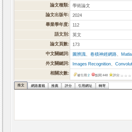
論文種類:
學術論文
論文出版年:
2024
畢業學年度:
112
語文別:
英文
論文頁數:
173
中文關鍵詞:
圖辨識
、
卷積神經網路
、
Matl
外文關鍵詞:
Images Recognition
、
Convolut
相關次數:
被引用:
2
點閱:448
評分:
推文
網路書籤
推薦
評分
引用網址
轉寄