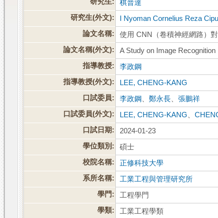
研究生:
棋普達
研究生(外文):
I Nyoman Cornelius Reza Cipu
論文名稱:
使用 CNN（卷積神經網路）對
論文名稱(外文):
A Study on Image Recognition
指導教授:
李政鋼
指導教授(外文):
LEE, CHENG-KANG
口試委員:
李政鋼
、
鄭永長
、
張鵬祥
口試委員(外文):
LEE, CHENG-KANG
、
CHEN
口試日期:
2024-01-23
學位類別:
碩士
校院名稱:
正修科技大學
系所名稱:
工業工程與管理研究所
學門:
工程學門
學類:
工業工程學類