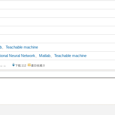
ab
、
Teachable machine
ional Neural Network
、
Matlab
、
Teachable machine
下載:112
書目收藏:0