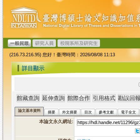
跳
臺
到
灣
主
博
要
碩
內
士
容
論
文
(216.73.216.95) 您好！臺灣時間：2026/08/08 11:13
加
值
:::
詳目顯示
系
統
論文基本資料
摘要
外文摘要
目次
參考文獻
電子全文
本論文永久網址
: