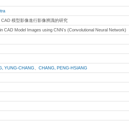
tra
 CAD 模型影像進行影像辨識的研究
 in CAD Model Images using CNN's (Convolutional Neural Network)
G, YUNG-CHANG
、
CHANG, PENG-HSIANG