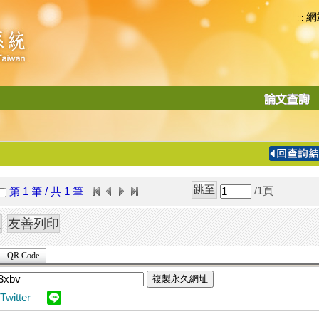
網
:::
功
能
切
換
導
覽
/1
頁
第 1 筆 / 共 1 筆
列
QR Code
複製永久網址
Twitter