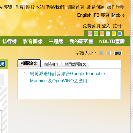
站導覽
|
首頁
|
關於本站
|
聯絡我們
|
國圖首頁
|
常見問題
|
操作說明
English
|
FB 專頁
|
Mobile
免費會員
登入
|
註冊
字體大小：
相關論文
相關期刊
熱門點閱論文
1.
樹莓派邊緣計算結合Google Teachable
Machine 及OpenVINO之應用