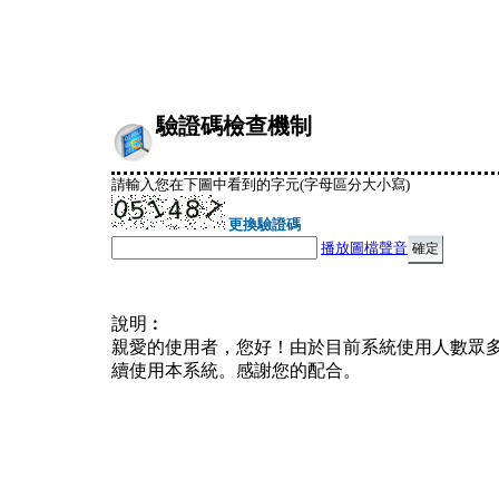
驗證碼檢查機制
請輸入您在下圖中看到的字元(字母區分大小寫)
更換驗證碼
播放圖檔聲音
說明︰
親愛的使用者，您好！由於目前系統使用人數眾
續使用本系統。感謝您的配合。