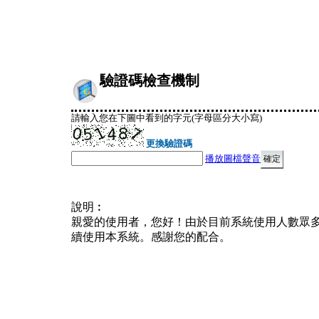
驗證碼檢查機制
請輸入您在下圖中看到的字元(字母區分大小寫)
更換驗證碼
播放圖檔聲音
說明︰
親愛的使用者，您好！由於目前系統使用人數眾
續使用本系統。感謝您的配合。