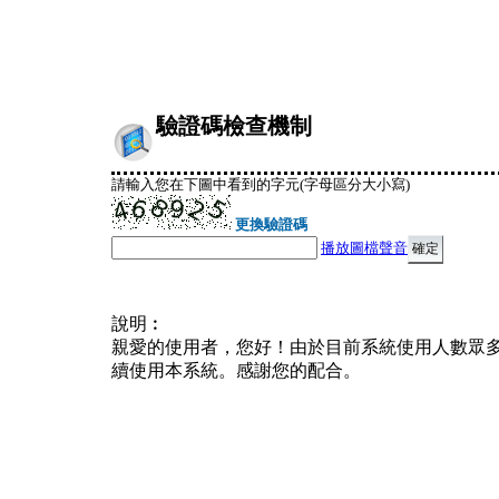
驗證碼檢查機制
請輸入您在下圖中看到的字元(字母區分大小寫)
更換驗證碼
播放圖檔聲音
說明︰
親愛的使用者，您好！由於目前系統使用人數眾
續使用本系統。感謝您的配合。