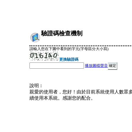
驗證碼檢查機制
請輸入您在下圖中看到的字元(字母區分大小寫)
更換驗證碼
播放圖檔聲音
說明︰
親愛的使用者，您好！由於目前系統使用人數眾
續使用本系統。感謝您的配合。