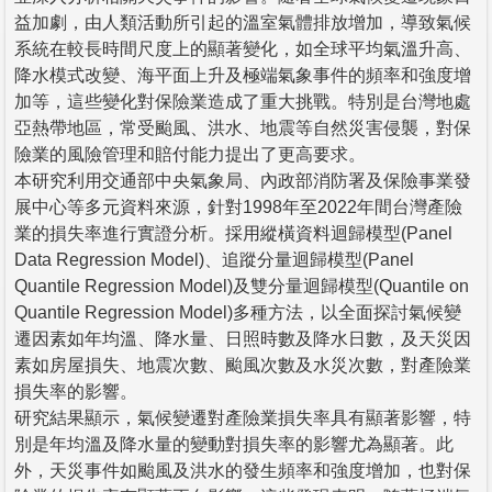
益加劇，由人類活動所引起的溫室氣體排放增加，導致氣候
系統在較長時間尺度上的顯著變化，如全球平均氣溫升高、
降水模式改變、海平面上升及極端氣象事件的頻率和強度增
加等，這些變化對保險業造成了重大挑戰。特別是台灣地處
亞熱帶地區，常受颱風、洪水、地震等自然災害侵襲，對保
險業的風險管理和賠付能力提出了更高要求。
本研究利用交通部中央氣象局、內政部消防署及保險事業發
展中心等多元資料來源，針對1998年至2022年間台灣產險
業的損失率進行實證分析。採用縱橫資料迴歸模型(Panel
Data Regression Model)、追蹤分量迴歸模型(Panel
Quantile Regression Model)及雙分量迴歸模型(Quantile on
Quantile Regression Model)多種方法，以全面探討氣候變
遷因素如年均溫、降水量、日照時數及降水日數，及天災因
素如房屋損失、地震次數、颱風次數及水災次數，對產險業
損失率的影響。
研究結果顯示，氣候變遷對產險業損失率具有顯著影響，特
別是年均溫及降水量的變動對損失率的影響尤為顯著。此
外，天災事件如颱風及洪水的發生頻率和強度增加，也對保