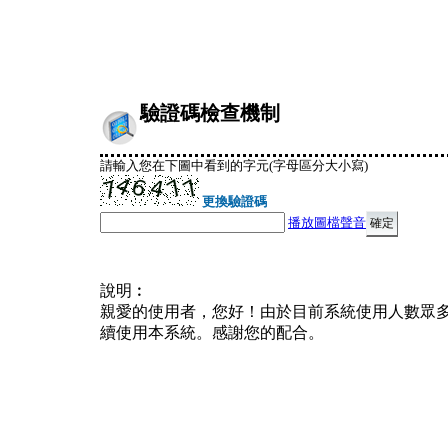
驗證碼檢查機制
請輸入您在下圖中看到的字元(字母區分大小寫)
更換驗證碼
播放圖檔聲音
說明︰
親愛的使用者，您好！由於目前系統使用人數眾
續使用本系統。感謝您的配合。