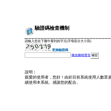
驗證碼檢查機制
請輸入您在下圖中看到的字元(字母區分大小寫)
更換驗證碼
播放圖檔聲音
說明︰
親愛的使用者，您好！由於目前系統使用人數眾
續使用本系統。感謝您的配合。