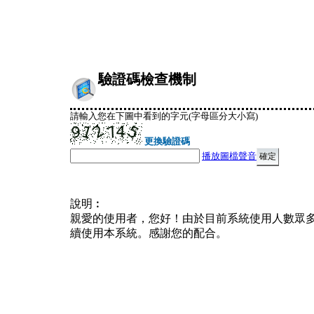
驗證碼檢查機制
請輸入您在下圖中看到的字元(字母區分大小寫)
更換驗證碼
播放圖檔聲音
說明︰
親愛的使用者，您好！由於目前系統使用人數眾
續使用本系統。感謝您的配合。