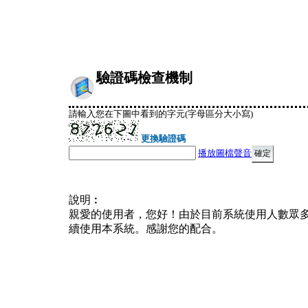
驗證碼檢查機制
請輸入您在下圖中看到的字元(字母區分大小寫)
更換驗證碼
播放圖檔聲音
說明︰
親愛的使用者，您好！由於目前系統使用人數眾
續使用本系統。感謝您的配合。