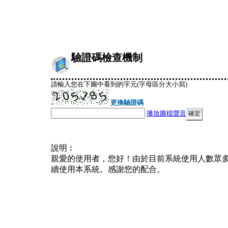
驗證碼檢查機制
請輸入您在下圖中看到的字元(字母區分大小寫)
更換驗證碼
播放圖檔聲音
說明︰
親愛的使用者，您好！由於目前系統使用人數眾
續使用本系統。感謝您的配合。