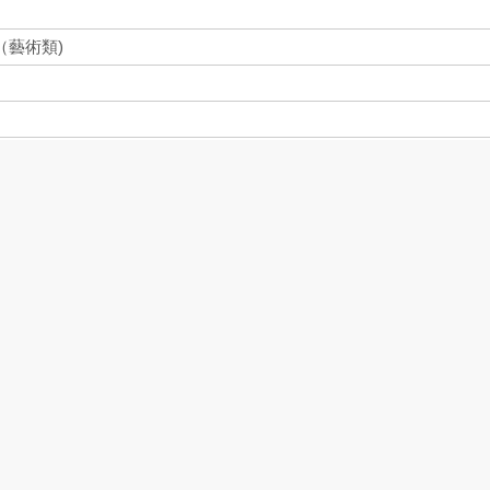
（藝術類)
方取經
Novels
、
Gorgeous Monkey King
、
WuKong
、
Obtain Sutras from
下載:30
書目收藏:0