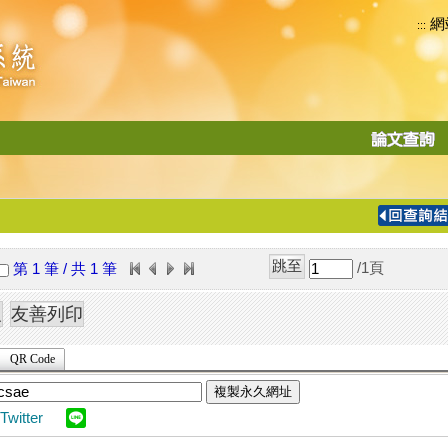
網
:::
功
能
切
換
導
覽
/1
頁
第 1 筆 / 共 1 筆
列
QR Code
複製永久網址
Twitter