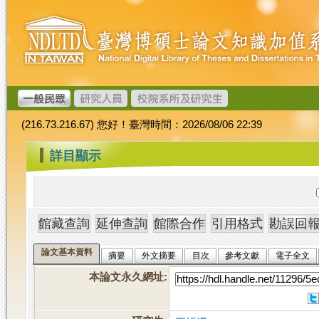
跳
臺
到
灣
主
博
要
碩
內
士
容
論
文
(216.73.216.67) 您好！臺灣時間：2026/08/06 22:39
加
值
:::
詳目顯示
系
統
論文基本資料
摘要
外文摘要
目次
參考文獻
電子全文
本論文永久網址
: