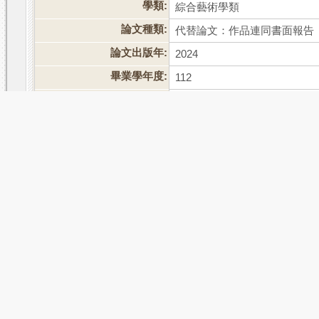
學類:
綜合藝術學類
論文種類:
代替論文：作品連同書面報告
論文出版年:
2024
畢業學年度:
112
語文別:
中文
論文頁數:
98
中文關鍵詞:
四大名著
、
美猴王
、
悟空
、
西
外文關鍵詞:
Chinese Four Great Classical 
West
相關次數:
被引用:0
點閱:140
評分:
推文
網路書籤
推薦
評分
引用網址
轉寄