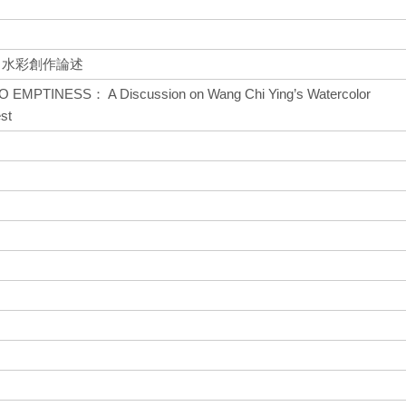
 水彩創作論述
PTINESS： A Discussion on Wang Chi Ying’s Watercolor
est