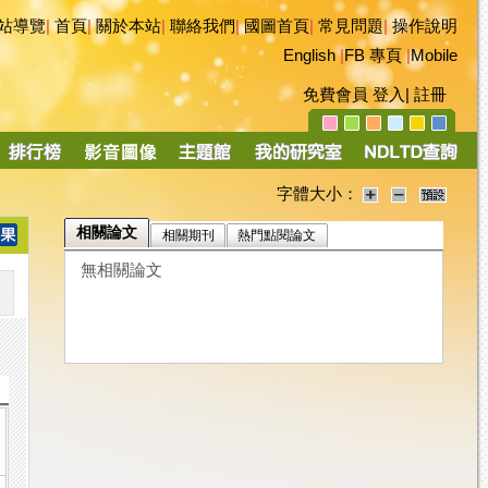
站導覽
|
首頁
|
關於本站
|
聯絡我們
|
國圖首頁
|
常見問題
|
操作說明
English
|
FB 專頁
|
Mobile
免費會員
登入
|
註冊
字體大小：
相關論文
相關期刊
熱門點閱論文
無相關論文