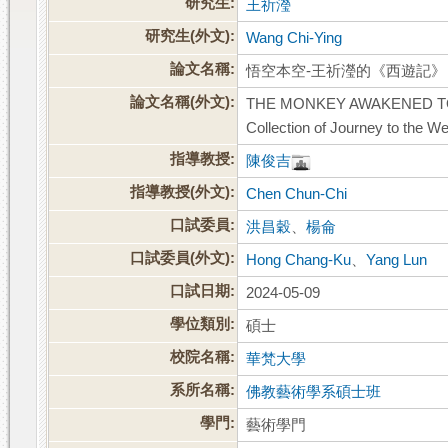
研究生:
王祈瀅
研究生(外文):
Wang Chi-Ying
論文名稱:
悟空本空-王祈瀅的《西遊記》
論文名稱(外文):
THE MONKEY AWAKENED TO EM
Collection of Journey to the W
指導教授:
陳俊吉
指導教授(外文):
Chen Chun-Chi
口試委員:
洪昌穀
、
楊侖
口試委員(外文):
Hong Chang-Ku
、
Yang Lun
口試日期:
2024-05-09
學位類別:
碩士
校院名稱:
華梵大學
系所名稱:
佛教藝術學系碩士班
學門:
藝術學門