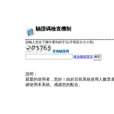
驗證碼檢查機制
請輸入您在下圖中看到的字元(字母區分大小寫)
更換驗證碼
播放圖檔聲音
說明︰
親愛的使用者，您好！由於目前系統使用人數眾
續使用本系統。感謝您的配合。