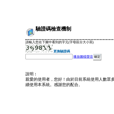
驗證碼檢查機制
請輸入您在下圖中看到的字元(字母區分大小寫)
更換驗證碼
播放圖檔聲音
說明︰
親愛的使用者，您好！由於目前系統使用人數眾
續使用本系統。感謝您的配合。