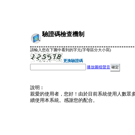
驗證碼檢查機制
請輸入您在下圖中看到的字元(字母區分大小寫)
更換驗證碼
播放圖檔聲音
說明︰
親愛的使用者，您好！由於目前系統使用人數眾
續使用本系統。感謝您的配合。