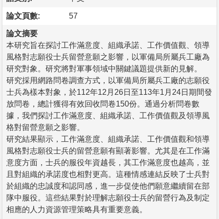
論文頁數:
57
論文摘要
本研究旨在探討工作滿意度、組織承諾、工作價值觀、領導
風格對志願役士兵留營意願之影響，以軍備局所屬兵工廠為
研究對象。研究將對軍事領域中關鍵議題提供新的見解。
研究採用網路問卷調查方式，以軍備局所屬兵工廠的志願役
士兵為樣本對象，於112年12月26日至113年1月24日期間發
放問卷，總計獲得有效回收問卷150份。通過分析問卷數
據，我們探討工作滿意度、組織承諾、工作價值觀及領導風
格對留營意願之影響。
研究結果顯示，工作滿意度、組織承諾、工作價值觀和領導
風格對志願役士兵的留營意願有顯著影響。尤其是在工作滿
意度方面，士兵的服役年資越長，其工作滿意度也越高，並
且對組織的承諾度也相對更高。這種情感連結反映了士兵對
於組織的忠誠度和認同感，進一步促使他們願意繼續留在部
隊中服役。這些結果對於理解志願役士兵的留營行為及制定
相應的人力資源管理策略具有重要意義。