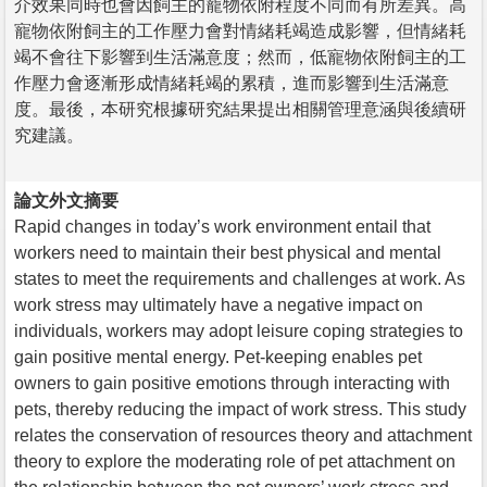
介效果同時也會因飼主的寵物依附程度不同而有所差異。高
寵物依附飼主的工作壓力會對情緒耗竭造成影響，但情緒耗
竭不會往下影響到生活滿意度；然而，低寵物依附飼主的工
作壓力會逐漸形成情緒耗竭的累積，進而影響到生活滿意
度。最後，本研究根據研究結果提出相關管理意涵與後續研
究建議。
論文外文摘要
Rapid changes in today’s work environment entail that
workers need to maintain their best physical and mental
states to meet the requirements and challenges at work. As
work stress may ultimately have a negative impact on
individuals, workers may adopt leisure coping strategies to
gain positive mental energy. Pet-keeping enables pet
owners to gain positive emotions through interacting with
pets, thereby reducing the impact of work stress. This study
relates the conservation of resources theory and attachment
theory to explore the moderating role of pet attachment on