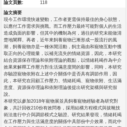
論文頁數:
118
論文摘要
現今工作環境快速變動，工作者更需保持最佳的身心狀態，
以應付工作需求與挑戰。而工作壓力最終可能對個人的生活
造成負面的影響，但其中的機制為何，過往的研究未能做清
楚地闡釋。再者，近年來飼養寵物已漸形成一股流行的風
潮，飼養寵物亦是一種休閒活動，飼主藉由和寵物互動中獲
取正向的心理能量，以補充流失的情緒資源，因此，本研究
結合資源保存理論和依附理論的觀點，以情緒耗竭作為中介
效果來解釋工作壓力對生活滿意度間的影響，同時，本研究
亦驗證寵物依附在上述中介關係中是否具有調節作用，因
此，本研究在回顧工作壓力、情緒耗竭、寵物依附、生活滿
意度、資源保存理論和依附理論後提出研究架構與研究假
說。
本研究以參加2018年寵物展並具飼養寵物經驗者為研究對
象，共計回收210份有效問卷，採用結構方程模式與拔靴技
術法進行中介與調節模式之驗證。研究結果發現，情緒耗竭
在工作壓力與生活滿意度的關係中具部份中介效果，而此中