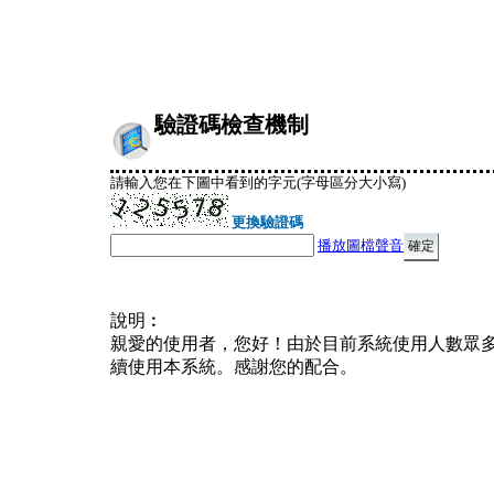
驗證碼檢查機制
請輸入您在下圖中看到的字元(字母區分大小寫)
更換驗證碼
播放圖檔聲音
說明︰
親愛的使用者，您好！由於目前系統使用人數眾
續使用本系統。感謝您的配合。