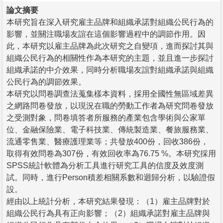
論文摘要
本研究旨在深入研究雇主品牌和組織承諾對組織公民行為的
影響，並關注職場友誼在這個影響過程中的調節作用。因
此，本研究以雇主品牌為此次研究之自變項，進而探討其與
組織公民行為的相關性作為本研究的主題，並且進一步探討
組織承諾的中介效果，同時分析職場友誼對組織承諾與組織
公民行為的調節效果。
本研究以問卷調查法蒐集樣本資料，採用全國性無區域差異
之網路問卷發放，以現況在職的勞動工作者為研究問卷發放
之受測對象，問卷填答者所服務的產業包含學術與公家單
位、金融保險業、電子科技業、傳統製造業、餐旅服務業、
流通零售業、醫療護理業等；共發放400份，回收386份，
取得有效問卷為307份，有效回收率為76.75 %。本研究採用
SPSS統計軟體為分析工具進行研究工具的信度及效度測
試。同時，進行Person積差相關系數和迴歸分析，以驗證假
設。
經由以上統計分析，本研究結果發現：（1）雇主品牌對於
組織公民行為具有正向影響；（2）組織承諾對雇主品牌與