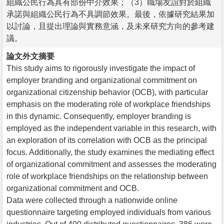
組織公民行為具有部份中介效果；（3）職場友誼對於組織
承諾與組織公民行為不具調節效果。最後，依據研究結果加
以討論，且提出理論與實務意涵，及未來研究方向的參考建
議。
論文外文摘要
This study aims to rigorously investigate the impact of
employer branding and organizational commitment on
organizational citizenship behavior (OCB), with particular
emphasis on the moderating role of workplace friendships
in this dynamic. Consequently, employer branding is
employed as the independent variable in this research, with
an exploration of its correlation with OCB as the principal
focus. Additionally, the study examines the mediating effect
of organizational commitment and assesses the moderating
role of workplace friendships on the relationship between
organizational commitment and OCB.
Data were collected through a nationwide online
questionnaire targeting employed individuals from various