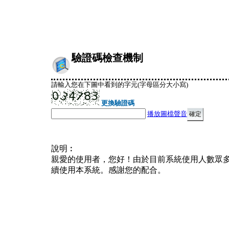
驗證碼檢查機制
請輸入您在下圖中看到的字元(字母區分大小寫)
更換驗證碼
播放圖檔聲音
說明︰
親愛的使用者，您好！由於目前系統使用人數眾
續使用本系統。感謝您的配合。