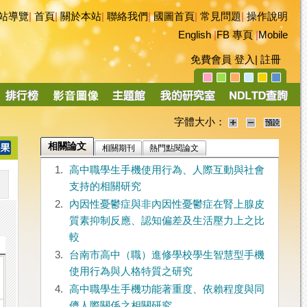
站導覽
|
首頁
|
關於本站
|
聯絡我們
|
國圖首頁
|
常見問題
|
操作說明
English
|
FB 專頁
|
Mobile
免費會員
登入
|
註冊
字體大小：
相關論文
相關期刊
熱門點閱論文
1.
高中職學生手機使用行為、人際互動與社會
支持的相關研究
2.
內因性憂鬱症與非內因性憂鬱症在腎上腺皮
質素抑制反應、認知偏差及生活壓力上之比
較
3.
台南市高中（職）進修學校學生智慧型手機
使用行為與人格特質之研究
4.
高中職學生手機功能著重度、依賴程度與同
儕人際關係之相關研究