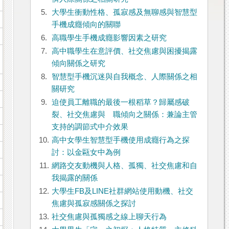
5.
大學生衝動性格、孤寂感及無聊感與智慧型
手機成癮傾向的關聯
6.
高職學生手機成癮影響因素之研究
7.
高中職學生在意評價、社交焦慮與困擾揭露
傾向關係之研究
8.
智慧型手機沉迷與自我概念、人際關係之相
關研究
9.
迫使員工離職的最後一根稻草？歸屬感破
裂、社交焦慮與離職傾向之關係：兼論主管
支持的調節式中介效果
10.
高中女學生智慧型手機使用成癮行為之探
討：以金甌女中為例
11.
網路交友動機與人格、孤獨、社交焦慮和自
我揭露的關係
12.
大學生FB及LINE社群網站使用動機、社交
焦慮與孤寂感關係之探討
13.
社交焦慮與孤獨感之線上聊天行為