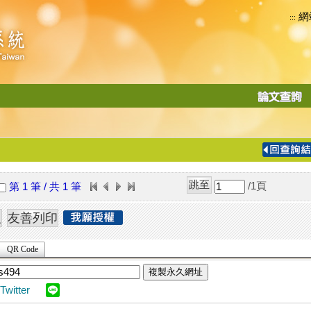
網
:::
功
能
切
換
導
覽
/1
頁
第 1 筆 / 共 1 筆
列
QR Code
複製永久網址
Twitter