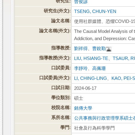
研究生:
曾俊諺
研究生(外文):
TSENG, CHUN-YEN
論文名稱:
使用社群媒體、恐懼COVID
論文名稱(外文):
The Causal Model Analysis of 
Addiction, and Depression: Ca
指導教授:
劉祥得
、
曹銳勤
指導教授(外文):
LIU, HSIANG-TE
、
TSAUR, 
口試委員:
李靜玲
、
高佩珊
口試委員(外文):
LI, CHING-LING
、
KAO, PEI-
口試日期:
2024-06-17
學位類別:
碩士
校院名稱:
銘傳大學
系所名稱:
公共事務與行政管理學系碩士
學門:
社會及行為科學學門