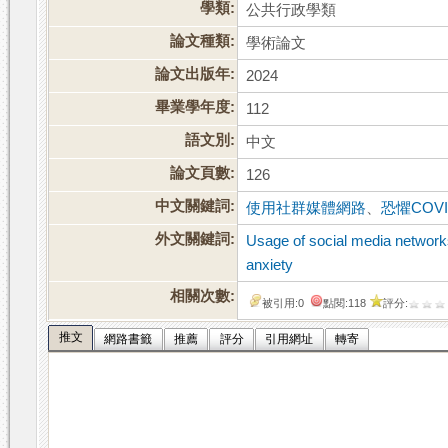
學類:
公共行政學類
論文種類:
學術論文
論文出版年:
2024
畢業學年度:
112
語文別:
中文
論文頁數:
126
中文關鍵詞:
使用社群媒體網路
、
恐懼COVI
外文關鍵詞:
Usage of social media networ
anxiety
相關次數:
被引用:0
點閱:118
評分:
推文
網路書籤
推薦
評分
引用網址
轉寄