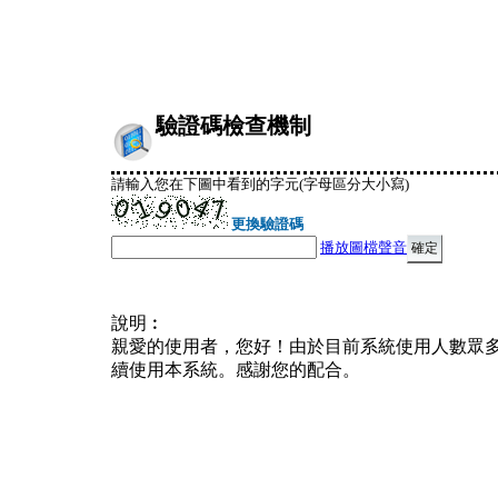
驗證碼檢查機制
請輸入您在下圖中看到的字元(字母區分大小寫)
更換驗證碼
播放圖檔聲音
說明︰
親愛的使用者，您好！由於目前系統使用人數眾
續使用本系統。感謝您的配合。