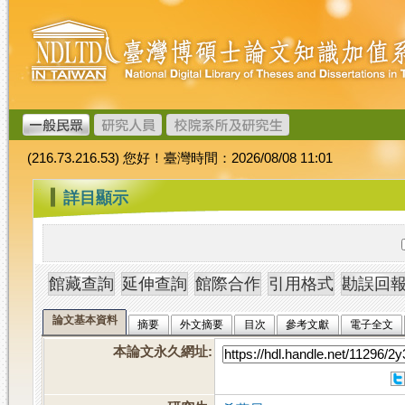
跳
臺
到
灣
主
博
要
碩
內
士
容
論
文
(216.73.216.53) 您好！臺灣時間：2026/08/08 11:01
加
值
:::
詳目顯示
系
統
論文基本資料
摘要
外文摘要
目次
參考文獻
電子全文
本論文永久網址
: