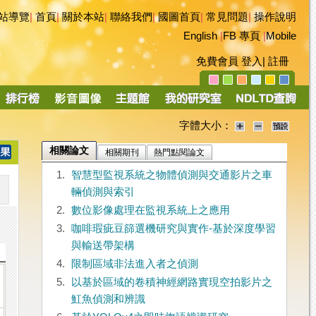
站導覽
|
首頁
|
關於本站
|
聯絡我們
|
國圖首頁
|
常見問題
|
操作說明
English
|
FB 專頁
|
Mobile
免費會員
登入
|
註冊
字體大小：
相關論文
相關期刊
熱門點閱論文
1.
智慧型監視系統之物體偵測與交通影片之車
輛偵測與索引
2.
數位影像處理在監視系統上之應用
3.
咖啡瑕疵豆篩選機研究與實作-基於深度學習
與輸送帶架構
4.
限制區域非法進入者之偵測
5.
以基於區域的卷積神經網路實現空拍影片之
魟魚偵測和辨識