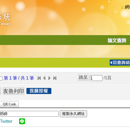
網
:::
功
能
切
換
導
覽
/1
頁
第 1 筆 / 共 1 筆
列
QR Code
複製永久網址
Twitter