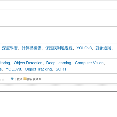
、
深度學習
、
計算機視覺
、
保護膜剝離過程
、
YOLOv8
、
對象追蹤
、
toring
、
Object Detection
、
Deep Learning
、
Computer Vision
、
ss
、
YOLOv8
、
Object Tracking
、
SORT
下載:0
書目收藏:0