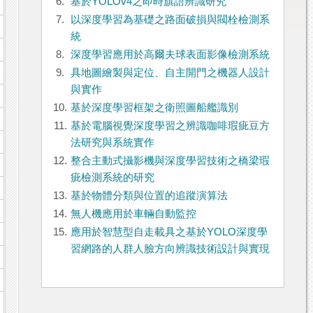
6.
基於YOLOv4之即時旗語辨識研究
7.
以深度學習為基礎之路面破損與閥栓檢測系
統
8.
深度學習應用於高爾夫球表面影像檢測系統
9.
具地圖繪製與定位、自主開門之機器人設計
與實作
10.
基於深度學習框架之衛照圖船艦識別
11.
基於電腦視覺深度學習之辨識咖啡瑕疵豆方
法研究與系統實作
12.
整合主動式攝影機與深度學習技術之橋梁瑕
疵檢測系統的研究
13.
基於物體分類與位置的追蹤演算法
14.
無人機應用於車輛自動監控
15.
應用於智慧型自走載具之基於YOLO深度學
習網路的人群人臉方向辨識技術設計與實現