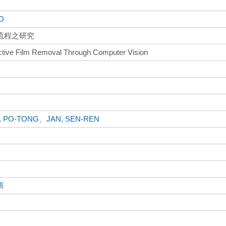
O
流程之研究
ective Film Removal Through Computer Vision
, PO-TONG
、
JAN, SEN-REN
班