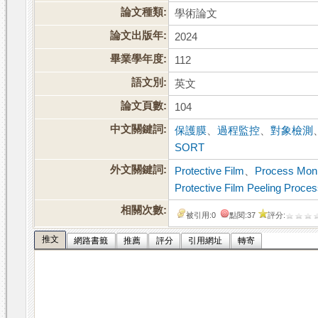
論文種類:
學術論文
論文出版年:
2024
畢業學年度:
112
語文別:
英文
論文頁數:
104
中文關鍵詞:
保護膜
、
過程監控
、
對象檢測
SORT
外文關鍵詞:
Protective Film
、
Process Moni
Protective Film Peeling Proce
相關次數:
被引用:0
點閱:37
評分:
推文
網路書籤
推薦
評分
引用網址
轉寄