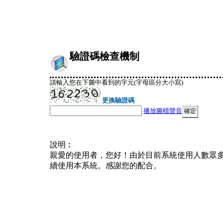
驗證碼檢查機制
請輸入您在下圖中看到的字元(字母區分大小寫)
更換驗證碼
播放圖檔聲音
說明︰
親愛的使用者，您好！由於目前系統使用人數眾
續使用本系統。感謝您的配合。