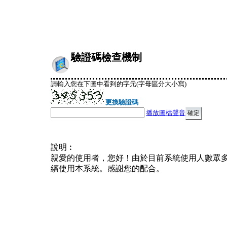
驗證碼檢查機制
請輸入您在下圖中看到的字元(字母區分大小寫)
更換驗證碼
播放圖檔聲音
說明︰
親愛的使用者，您好！由於目前系統使用人數眾
續使用本系統。感謝您的配合。