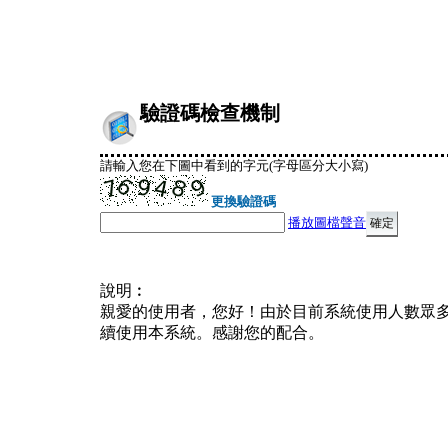
驗證碼檢查機制
請輸入您在下圖中看到的字元(字母區分大小寫)
更換驗證碼
播放圖檔聲音
說明︰
親愛的使用者，您好！由於目前系統使用人數眾
續使用本系統。感謝您的配合。