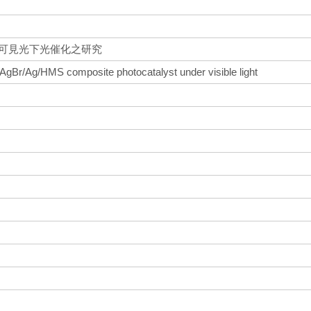
於可見光下光催化之研究
 AgBr/Ag/HMS composite photocatalyst under visible light