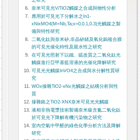
之研究
6.
奈米可見光V/TiO2觸媒之合成與物性分析
7.
應用於可見光下分解水之In1-
xNixMO4(M=Nb,Ta;x=0,0.1,0.3)光觸媒之製
備與特性研究
8.
二氧化鈦與奈米矽,非晶矽鍺及氧化鎢複合膜
的可見光催化特性及親水性之研究
9.
在可見光照射下以鐵、硫改質之二氧化鈦光
觸媒進行亞甲基藍溶液的光催化降解研究
10.
可見光光觸媒InVO4之合成與水分解性質研
究
11.
WOx摻雜TiO2-xNx光觸媒之結構分析與性
質
12.
摻雜鉻之TiO2-XNX奈米可見光光觸媒
13.
液相非熱電漿技術製備奈米級含氮二氧化鈦
於可見光下降解有機污染物之研究
14.
室內空氣中甲醛的綠色化學分析方法及降解
研究