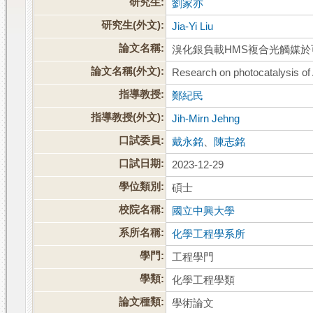
研究生:
劉家亦
研究生(外文):
Jia-Yi Liu
論文名稱:
溴化銀負載HMS複合光觸媒
論文名稱(外文):
Research on photocatalysis of
指導教授:
鄭紀民
指導教授(外文):
Jih-Mirn Jehng
口試委員:
戴永銘
、
陳志銘
口試日期:
2023-12-29
學位類別:
碩士
校院名稱:
國立中興大學
系所名稱:
化學工程學系所
學門:
工程學門
學類:
化學工程學類
論文種類:
學術論文