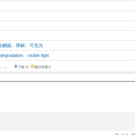
光觸媒
、
降解
、
可見光
、
degradation
、
visible light
下載:21
書目收藏:0