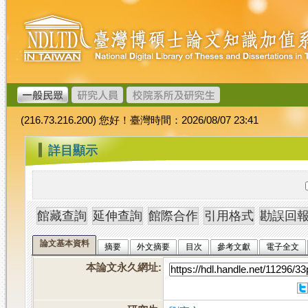
跳
臺
到
灣
主
博
要
碩
內
士
容
論
文
(216.73.216.200) 您好！臺灣時間：2026/08/07 23:41
加
值
:::
詳目顯示
系
統
論文基本資料
摘要
外文摘要
目次
參考文獻
電子全文
本論文永久網址
: