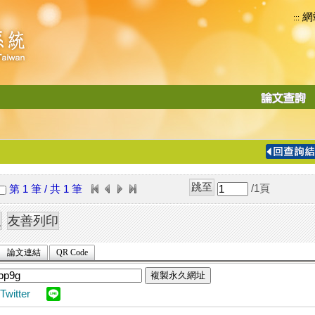
網
:::
功
能
切
換
導
覽
/1
頁
第 1 筆 / 共 1 筆
列
論文連結
QR Code
複製永久網址
Twitter