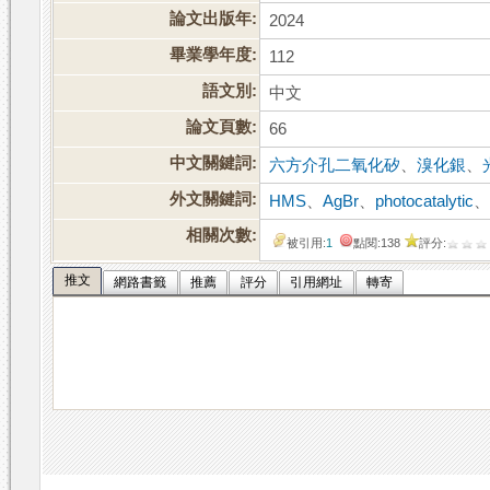
論文出版年:
2024
畢業學年度:
112
語文別:
中文
論文頁數:
66
中文關鍵詞:
六方介孔二氧化矽
、
溴化銀
、
外文關鍵詞:
HMS
、
AgBr
、
photocatalytic
相關次數:
被引用:
1
點閱:138
評分:
推文
網路書籤
推薦
評分
引用網址
轉寄