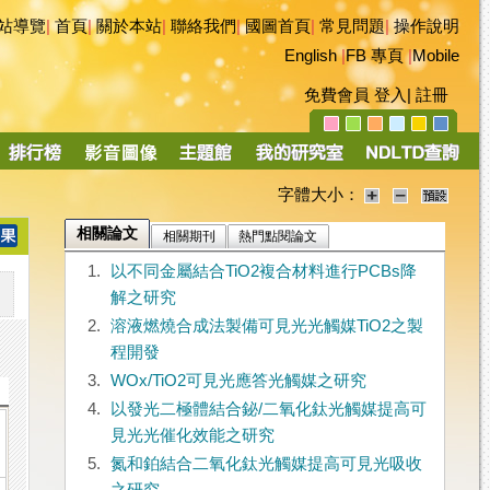
站導覽
|
首頁
|
關於本站
|
聯絡我們
|
國圖首頁
|
常見問題
|
操作說明
English
|
FB 專頁
|
Mobile
免費會員
登入
|
註冊
字體大小：
相關論文
相關期刊
熱門點閱論文
1.
以不同金屬結合TiO2複合材料進行PCBs降
解之研究
2.
溶液燃燒合成法製備可見光光觸媒TiO2之製
程開發
3.
WOx/TiO2可見光應答光觸媒之研究
4.
以發光二極體結合鉍/二氧化鈦光觸媒提高可
見光光催化效能之研究
5.
氮和鉑結合二氧化鈦光觸媒提高可見光吸收