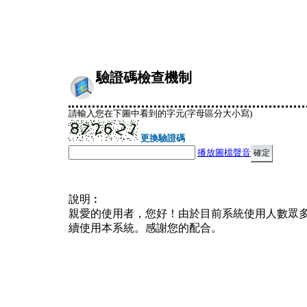
驗證碼檢查機制
請輸入您在下圖中看到的字元(字母區分大小寫)
更換驗證碼
播放圖檔聲音
說明︰
親愛的使用者，您好！由於目前系統使用人數眾
續使用本系統。感謝您的配合。