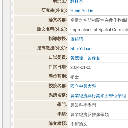
研究生:
林虹余
研究生(外文):
Hung-Yu Lin
論文名稱:
產量之空間相關性在農作物保
論文名稱(外文):
Implications of Spatial Correla
指導教授:
廖述誼
指導教授(外文):
Shu-Yi Liao
口試委員:
黃茂隆
、
曾偉君
口試日期:
2024-01-05
學位類別:
碩士
校院名稱:
國立中興大學
系所名稱:
農業經濟與行銷碩士學位學程
學門:
農業科學學門
學類:
農業經濟及推廣學類
論文種類:
學術論文