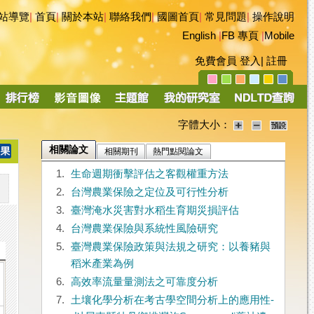
站導覽
|
首頁
|
關於本站
|
聯絡我們
|
國圖首頁
|
常見問題
|
操作說明
English
|
FB 專頁
|
Mobile
免費會員
登入
|
註冊
字體大小：
相關論文
相關期刊
熱門點閱論文
1.
生命週期衝擊評估之客觀權重方法
2.
台灣農業保險之定位及可行性分析
3.
臺灣淹水災害對水稻生育期災損評估
4.
台灣農業保險與系統性風險研究
5.
臺灣農業保險政策與法規之研究：以養豬與
稻米產業為例
6.
高效率流量量測法之可靠度分析
7.
土壤化學分析在考古學空間分析上的應用性-