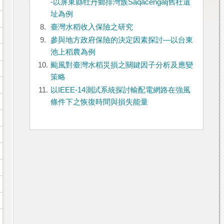
-以屏東縣牡丹鄉排灣族Saqacengalj舊社遺
址為例
8.
臺灣水稻收入保險之研究
9.
參與地方政府保險的決定因素探討—以台東
池上稻農為例
10.
颱風對臺灣水稻災損之關鍵因子分析及應變
策略
11.
以IEEE-14測試系統探討輸配電網路在強風
條件下之恢復時間與損失能量