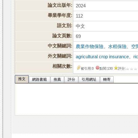
論文出版年:
2024
畢業學年度:
112
語文別:
中文
論文頁數:
69
中文關鍵詞:
農業作物保險
、
水稻保險
、
空
外文關鍵詞:
agricultural crop insurance
、
ri
相關次數:
被引用:0
點閱:130
評分:
推文
網路書籤
推薦
評分
引用網址
轉寄