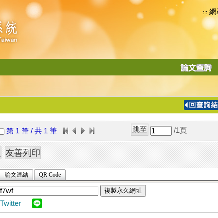
網
:::
功
能
切
換
導
覽
/1
頁
第 1 筆 / 共 1 筆
列
論文連結
QR Code
複製永久網址
Twitter