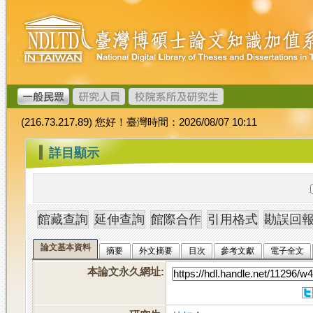
跳
臺
到
灣
主
博
要
碩
內
士
容
論
文
(216.73.217.89) 您好！臺灣時間：2026/08/07 10:11
加
值
:::
詳目顯示
系
統
論文基本資料
摘要
外文摘要
目次
參考文獻
電子全文
本論文永久網址
: