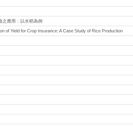
險之應用：以水稻為例
tion of Yield for Crop Insurance: A Case Study of Rice Production