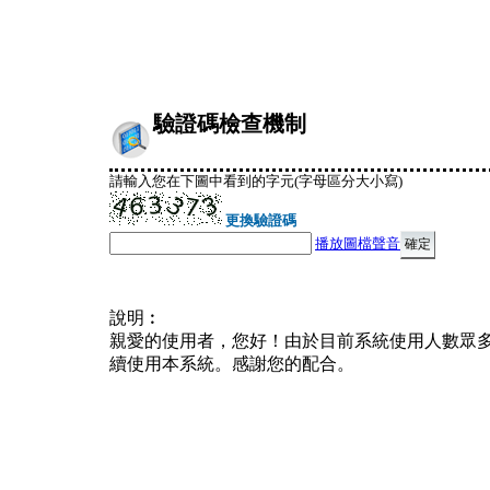
驗證碼檢查機制
請輸入您在下圖中看到的字元(字母區分大小寫)
更換驗證碼
播放圖檔聲音
說明︰
親愛的使用者，您好！由於目前系統使用人數眾
續使用本系統。感謝您的配合。